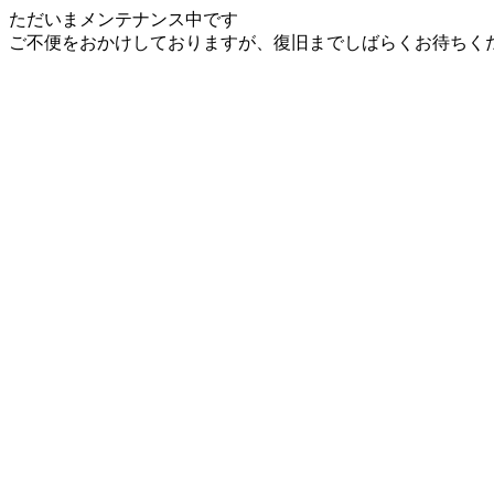
ただいまメンテナンス中です
ご不便をおかけしておりますが、復旧までしばらくお待ちく