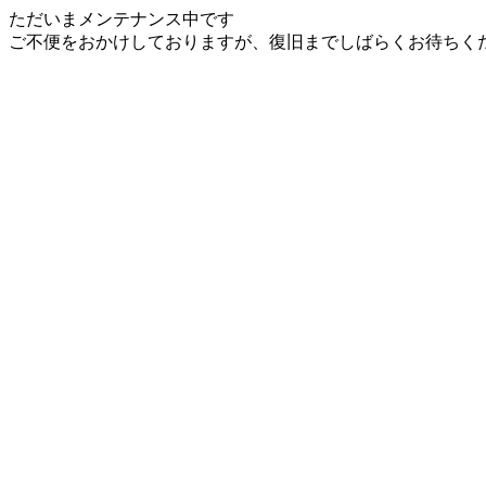
ただいまメンテナンス中です
ご不便をおかけしておりますが、復旧までしばらくお待ちく