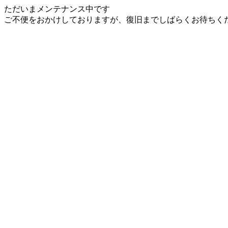
ただいまメンテナンス中です
ご不便をおかけしておりますが、復旧までしばらくお待ちく